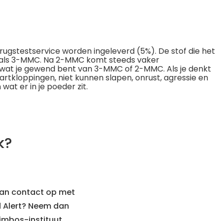
rugstestservice worden ingeleverd (5%). De stof die het
g als 3-MMC. Na 2-MMC komt steeds vaker
dan wat je gewend bent van 3-MMC of 2-MMC. Als je denkt
artkloppingen, niet kunnen slapen, onrust, agressie en
wat er in je poeder zit.
k?
dan contact op met
ed Alert? Neem dan
imbos-instituut.