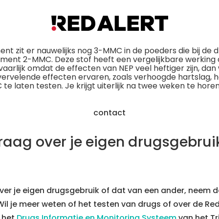
t zit er nauwelijks nog 3-MMC in de poeders die bij de d
oment 2-MMC. Deze stof heeft een vergelijkbare werkin
evaarlijk omdat de effecten van NEP veel heftiger zijn, 
 vervelende effecten ervaren, zoals verhoogde hartslag, h
e laten testen. Je krijgt uiterlijk na twee weken te horen 
contact
raag over je eigen drugsgebrui
over je eigen drugsgebruik of dat van een ander, neem 
 Wil je meer weten of het testen van drugs of over de R
 het
Drugs Informatie en Monitoring Systeem
van het Tr