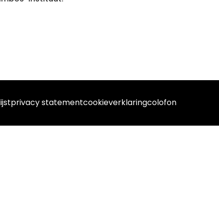
ijst
privacy statement
cookieverklaring
colofon