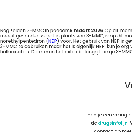
Nog zelden 3-MMC in poeders
9 maart 2026
Op dit momen
meest gevonden wordt in plaats van 3-MMC, is op dit m
norethylpentedron (
NEP
) voor. Het gebruik van NEP is g
3-MMC te gebruiken maar het is eigenlijk NEP, kun je erg
hallucinaties. Daarom is het extra belangrijk om je 3-MMC t
V
Heb je een vraag 
de
drugsinfolijn
.
contact op met