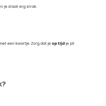
: je staat erg strak.
met een kwartje. Zorg dat je
op tijd
je pil
k?