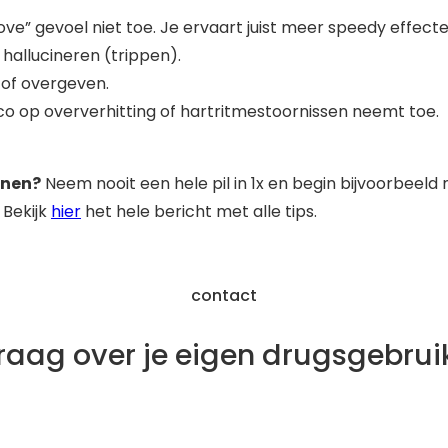
ove” gevoel niet toe. Je ervaart juist meer speedy effecten
hallucineren (trippen).
 of overgeven.
co op oververhitting of hartritmestoornissen neemt toe.
inen?
Neem nooit een hele pil in 1x en begin bijvoorbeeld 
. Bekijk
hier
het hele bericht met alle tips.
contact
raag over je eigen drugsgebrui