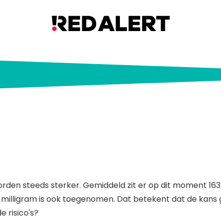
te: XTC-pillen worden steeds st
rden steeds sterker. Gemiddeld zit er op dit moment 163
 milligram is ook toegenomen. Dat betekent dat de kans gro
e risico's?