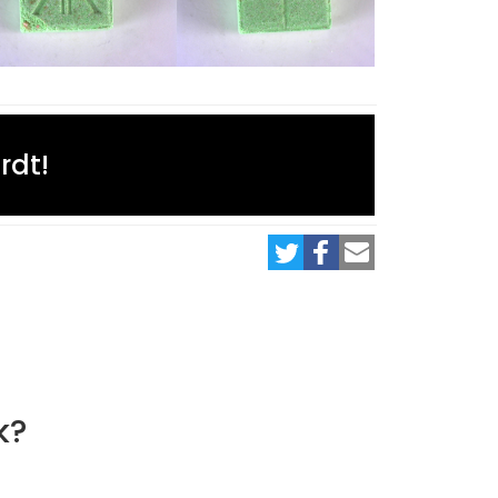
rdt!
k?